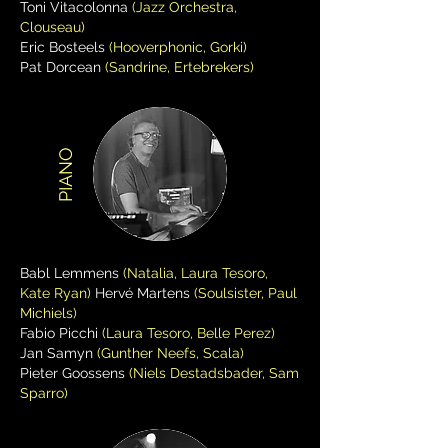
Toni Vitacolonna
(Jazz Orchestra,
Clouseau)
Eric Bosteels
(Hooverphonic, Gorki)
Pat Dorcean
(Sandrine, Ertebrekers)
PIANO
Babl Lemmens
(Natalia, Laura Tesoro,
Kate Ryan)
Hervé Martens
(Soulsister, Paul
Michiels)
Fabio Picchi
(Laura Tesoro, Belle Perez)
Jan Samyn
(Gunther Neefs, Scala)
Pieter Goossens
(Niels Destadsbader, Sam
Sparro)