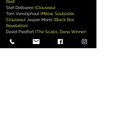
Red)
Stef Delbaere
(Clouseau)
Tom Vanstiphout
(Milow, Soulsister,
Clouseau)
Jasper Morel
(Black Box
Revelation)
David Piedfort
(The Scabs, Dana Winner)
TROMPET
Floris Windey
(Re:Freshed Orchestra)
Ilja Reijngoud
(Brussels Jazz Orchestra)
SAX