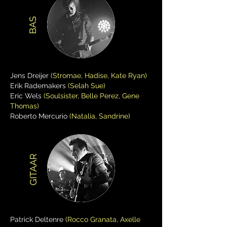
BAS
Jens Dreijer
(Stromae, Hadise, Kate Ryan)
Erik Rademakers
(Selah Sue)
Eric Wels
(Soulsister, Belle Perez, Gene
Thomas)
Roberto Mercurio
(Natalia, Sandrine)
GITAAR
Patrick Deltenre
(Rocco Granata, Axelle