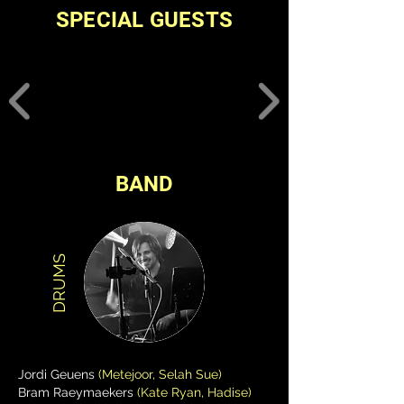
SPECIAL GUESTS
BAND
DRUMS
Jordi Geuens
(Metejoor, Selah Sue)
Bram Raeymaekers
(Kate Ryan, Hadise)