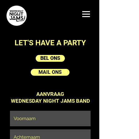
LET'S HAVE A PARTY
BEL ONS
MAIL ONS
AANVRAAG
WEDNESDAY NIGHT JAMS BAND