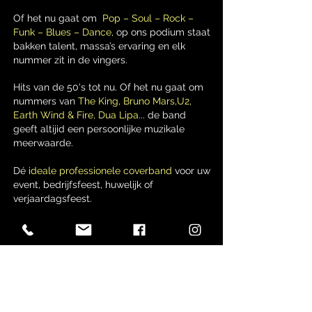
Of het nu gaat om
Pop – Soul – Rock –
Funk – Blues – Dance,
op ons podium staat
bakken talent, massa’s ervaring en elk
nummer zit in de vingers.
Hits van de 50's tot nu. Of het nu gaat om
nummers van
The King, Bruno Mars,U2,
Earth Wind & Fire, Dua Lipa.
.. de band
geeft altijid een persoonlijke muzikale
meerwaarde.
Dé
ideale professionele coverband
voor uw
event, bedrijfsfeest, huwelijk of
verjaardagsfeest.
DE WEDNESDAY NIGHT
JAMS BAND
UW COVERBAND OP MAAT
NU BOEKEN